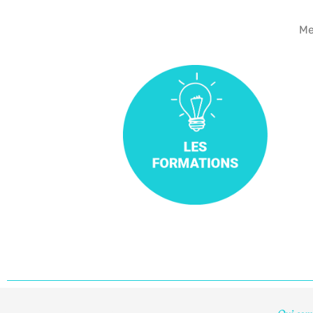
Me
En savoir +
au travail
compétence relationnelle
Développer sa