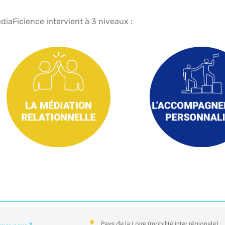
diaFicience intervient à 3 niveaux :
En savoir +
En savoir +
posture méti
renforcer dans
professionnels
professionnel e
et bonifier les liens
Réguler les relations
positionneme
Enrichir son
Pays de la Loire (mobilité inter régionale)