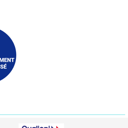
er
 sa
t se
nt